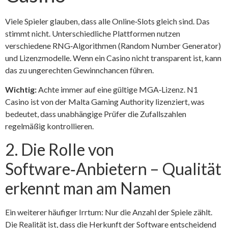
Viele Spieler glauben, dass alle Online‑Slots gleich sind. Das
stimmt nicht. Unterschiedliche Plattformen nutzen
verschiedene RNG‑Algorithmen (Random Number Generator)
und Lizenzmodelle. Wenn ein Casino nicht transparent ist, kann
das zu ungerechten Gewinnchancen führen.
Wichtig:
Achte immer auf eine gültige MGA‑Lizenz. N1
Casino ist von der Malta Gaming Authority lizenziert, was
bedeutet, dass unabhängige Prüfer die Zufallszahlen
regelmäßig kontrollieren.
2. Die Rolle von
Software‑Anbietern – Qualität
erkennt man am Namen
Ein weiterer häufiger Irrtum: Nur die Anzahl der Spiele zählt.
Die Realität ist, dass die Herkunft der Software entscheidend