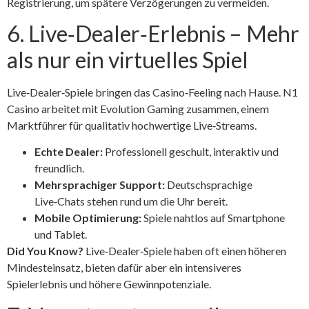
Registrierung, um spätere Verzögerungen zu vermeiden.
6. Live‑Dealer‑Erlebnis – Mehr
als nur ein virtuelles Spiel
Live‑Dealer‑Spiele bringen das Casino‑Feeling nach Hause. N1
Casino arbeitet mit Evolution Gaming zusammen, einem
Marktführer für qualitativ hochwertige Live‑Streams.
Echte Dealer:
Professionell geschult, interaktiv und
freundlich.
Mehrsprachiger Support:
Deutschsprachige
Live‑Chats stehen rund um die Uhr bereit.
Mobile Optimierung:
Spiele nahtlos auf Smartphone
und Tablet.
Did You Know?
Live‑Dealer‑Spiele haben oft einen höheren
Mindesteinsatz, bieten dafür aber ein intensiveres
Spielerlebnis und höhere Gewinnpotenziale.