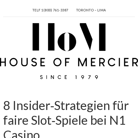
TELF
1(800) 761-3387
TORONTO – LIMA
8 Insider‑Strategien für
faire Slot‑Spiele bei N1
Casino