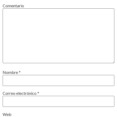
Comentario
Nombre
*
Correo electrónico
*
Web