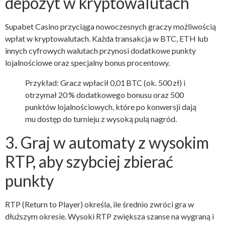
depozyt w kryptowalutach
Supabet Casino przyciąga nowoczesnych graczy możliwością
wpłat w kryptowalutach. Każda transakcja w BTC, ETH lub
innych cyfrowych walutach przynosi dodatkowe punkty
lojalnościowe oraz specjalny bonus procentowy.
Przykład: Gracz wpłacił 0,01 BTC (ok. 500 zł) i
otrzymał 20 % dodatkowego bonusu oraz 500
punktów lojalnościowych, które po konwersji dają
mu dostęp do turnieju z wysoką pulą nagród.
3. Graj w automaty z wysokim
RTP, aby szybciej zbierać
punkty
RTP (Return to Player) określa, ile średnio zwróci gra w
dłuższym okresie. Wysoki RTP zwiększa szanse na wygraną i