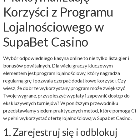
Korzyści z Programu
Lojalnościowego w
SupaBet Casino
Wybór odpowiedniego kasyna online to nie tylko lista gier i
bonusów powitalnych. Dla wielu graczy kluczowym
elementem jest program lojalnościowy, który nagradza
regularną grę i pozwala czerpać dodatkowe korzyści. Czy
wiesz, że dobrze wykorzystany program może zwiększyć
Twoje wygrane, przyspieszyć wypłaty i zapewnić dostęp do
ekskluzywnych turniejów? W poniższym przewodniku
przedstawiamy siedem praktycznych metod, które pomogą Ci
w pełni wykorzystać ofertę lojalnościową w Supabet Casino.
1. Zarejestruj się i odblokuj