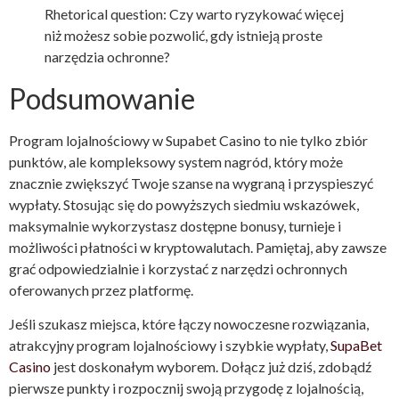
Rhetorical question: Czy warto ryzykować więcej
niż możesz sobie pozwolić, gdy istnieją proste
narzędzia ochronne?
Podsumowanie
Program lojalnościowy w Supabet Casino to nie tylko zbiór
punktów, ale kompleksowy system nagród, który może
znacznie zwiększyć Twoje szanse na wygraną i przyspieszyć
wypłaty. Stosując się do powyższych siedmiu wskazówek,
maksymalnie wykorzystasz dostępne bonusy, turnieje i
możliwości płatności w kryptowalutach. Pamiętaj, aby zawsze
grać odpowiedzialnie i korzystać z narzędzi ochronnych
oferowanych przez platformę.
Jeśli szukasz miejsca, które łączy nowoczesne rozwiązania,
atrakcyjny program lojalnościowy i szybkie wypłaty,
SupaBet
Casino
jest doskonałym wyborem. Dołącz już dziś, zdobądź
pierwsze punkty i rozpocznij swoją przygodę z lojalnością,