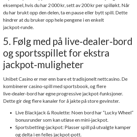
eksempel, hvis du har 2 000 kr, sett av 200 kr per spilløkt. Når
du har brukt opp den delen, ta en pause eller bytt spill. Dette
hindrer at du bruker opp hele pengene i en enkelt
jackpot‑runde.
5. Følg med på live‑dealer‑bord
og sportsspillet for ekstra
jackpot‑muligheter
Unibet Casino er mer enn bare et tradisjonelt nettcasino. De
kombinerer casino‑spill med sportsbook, og flere
live‑dealer‑bord har egne progressive jackpot‑funksjoner.
Dette gir deg flere kanaler for å jakte på store gevinster.
Live Blackjack & Roulette: Noen bord har “Lucky Wheel”
bonusrunder som kan utløse en mini‑jackpot.
Sportsbetting‑jackpot: Plasser spill på utvalgte kamper
og delta i en felles jackpot‑pott.