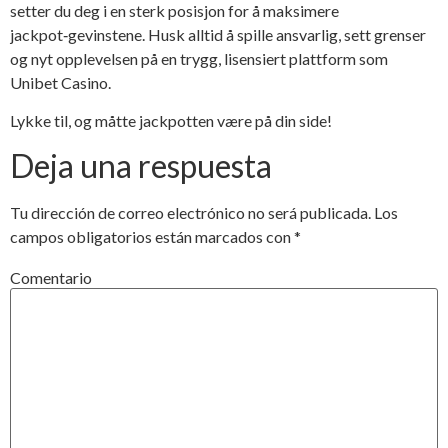
setter du deg i en sterk posisjon for å maksimere
jackpot‑gevinstene. Husk alltid å spille ansvarlig, sett grenser
og nyt opplevelsen på en trygg, lisensiert plattform som
Unibet Casino.
Lykke til, og måtte jackpotten være på din side!
Deja una respuesta
Tu dirección de correo electrónico no será publicada.
Los
campos obligatorios están marcados con
*
Comentario