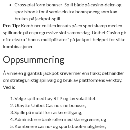
Cross‑platform bonuser: Spill både på casino‑delen og
sportsbook for å samle ekstra bonuspoeng som kan
brukes på jackpot‑spill.
Pro Tip:
Kombiner en liten innsats på en sportskamp med en
spillrunde på en progressive slot samme dag. Unibet Casino gir
ofte ekstra “bonus‑multiplikator” på jackpot‑beløpet for slike
kombinasjoner.
Oppsummering
Å vinne en gigantisk jackpot krever mer enn flaks; det handler
om strategi, riktig spillvalg og bruk av plattformens verktøy.
Ved å:
Velge spill med høy RTP og lav volatilitet,
Utnytte Unibet Casino sine bonuser,
Spille på mobil for raskere tilgang,
Administrere bankrollen med klare grenser, og
Kombinere casino‑ og sportsbook‑muligheter,