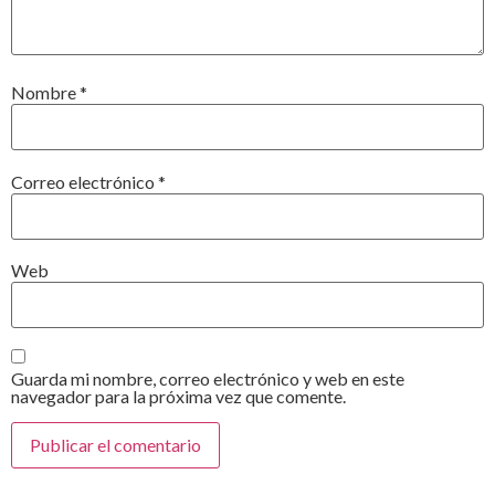
Nombre
*
Correo electrónico
*
Web
Guarda mi nombre, correo electrónico y web en este
navegador para la próxima vez que comente.