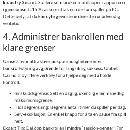
Industry Secret:
Spillere som bruker mobilappen rapporterer
i gjennomsnitt 15 % raskere uttak enn de som spiller på PC.
Dette betyr at du kan nyte gevinstene dine uten unødvendig
ventetid.
4. Administrer bankrollen med
klare grenser
Uansett hvor attraktive jackpot‑mulighetene er, er
bankroll‑styring avgjørende for langsiktig suksess. Unibet
Casino tilbyr flere verktøy for å hjelpe deg med å holde
kontroll.
Innskuddsgrense: Sett en daglig, ukentlig eller månedlig
maksimumsgrense.
Tidsbegrensning: Begrens antall timer du spiller per dag.
Selv‑eksklusjon: En enkel knapp for å ta en pause fra spill
helt.
Expert Tip: Del opp bankrollen i mindre “session‑penger”. For