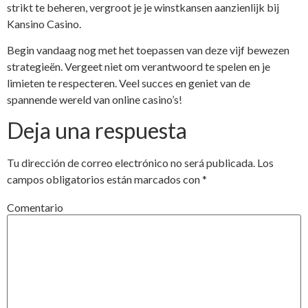
strikt te beheren, vergroot je je winstkansen aanzienlijk bij
Kansino Casino.
Begin vandaag nog met het toepassen van deze vijf bewezen
strategieën. Vergeet niet om verantwoord te spelen en je
limieten te respecteren. Veel succes en geniet van de
spannende wereld van online casino’s!
Deja una respuesta
Tu dirección de correo electrónico no será publicada.
Los
campos obligatorios están marcados con
*
Comentario