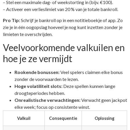
– Stel een maximale dag‑ of weekstorting in (bijv. €100).
– Activeer een verlieslimiet van 20 % van je totale bankroll.
Pro Tip:
Schrijf je bankroll op in een notitieboekje of app. Zo
zie je in één oogopslag hoeveel je nog kunt inzetten zonder je
limieten te overschrijden.
Veelvoorkomende valkuilen en
hoe je ze vermijdt
Rookende bonussen:
Veel spelers claimen elke bonus
zonder de voorwaarden te lezen.
Hoge volatiliteit slots:
Deze spellen kunnen lange
droogteperiodes hebben.
Onrealistische verwachtingen:
Verwacht geen jackpot
elke week; focus op consistente winst.
Valkuil
Consequentie
Oplossing