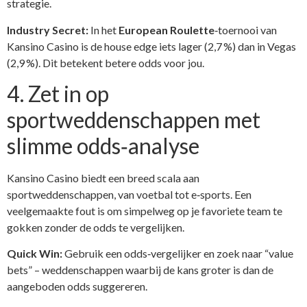
strategie.
Industry Secret:
In het
European Roulette
‑toernooi van
Kansino Casino is de house edge iets lager (2,7 %) dan in Vegas
(2,9 %). Dit betekent betere odds voor jou.
4. Zet in op
sportweddenschappen met
slimme odds‑analyse
Kansino Casino biedt een breed scala aan
sportweddenschappen, van voetbal tot e‑sports. Een
veelgemaakte fout is om simpelweg op je favoriete team te
gokken zonder de odds te vergelijken.
Quick Win:
Gebruik een odds‑vergelijker en zoek naar “value
bets” – weddenschappen waarbij de kans groter is dan de
aangeboden odds suggereren.