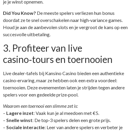
je je winst opnemen.
Did You Know?
De meeste spelers verliezen hun bonus
doordat ze te snel overschakelen naar high‑variance games.
Houd je aan de aanbevolen slots en je vergroot de kans op een
succesvolle uitbetaling.
3. Profiteer van live
casino‑tours en toernooien
Live dealer‑tafels bij Kansino Casino bieden een authentieke
casino‑ervaring, maar ze hebben ook een extra voordeel:
toernooien. Deze evenementen laten je strijden tegen andere
spelers voor een gedeelde prize‑pool.
Waarom een toernooi een slimme zet is:
–
Lagere inzet
: Vaak kun je al meedoen met €5.
–
Snelle winst
: De top‑3 spelers delen een grote prijs.
–
Sociale interactie
: Leer van andere spelers en verbeter je