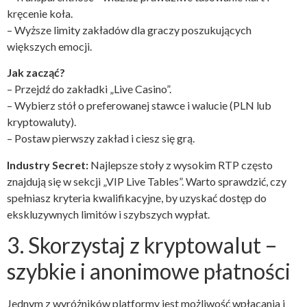
kręcenie koła.
– Wyższe limity zakładów dla graczy poszukujących
większych emocji.
Jak zacząć?
– Przejdź do zakładki „Live Casino”.
– Wybierz stół o preferowanej stawce i walucie (PLN lub
kryptowaluty).
– Postaw pierwszy zakład i ciesz się grą.
Industry Secret:
Najlepsze stoły z wysokim RTP często
znajdują się w sekcji „VIP Live Tables”. Warto sprawdzić, czy
spełniasz kryteria kwalifikacyjne, by uzyskać dostęp do
ekskluzywnych limitów i szybszych wypłat.
3. Skorzystaj z kryptowalut –
szybkie i anonimowe płatności
Jednym z wyróżników platformy jest możliwość wpłacania i