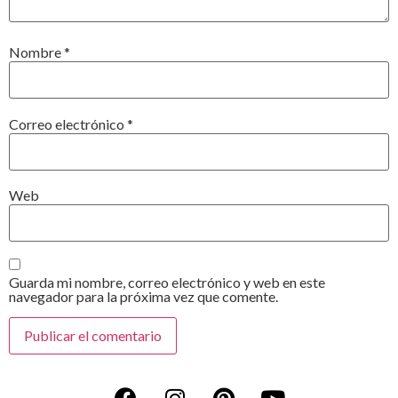
Nombre
*
Correo electrónico
*
Web
Guarda mi nombre, correo electrónico y web en este
navegador para la próxima vez que comente.