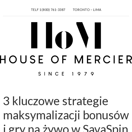
TELF
1(800) 761-3387
TORONTO – LIMA
3 kluczowe strategie
maksymalizacji bonusów
i gry na żywo w SavaSpin