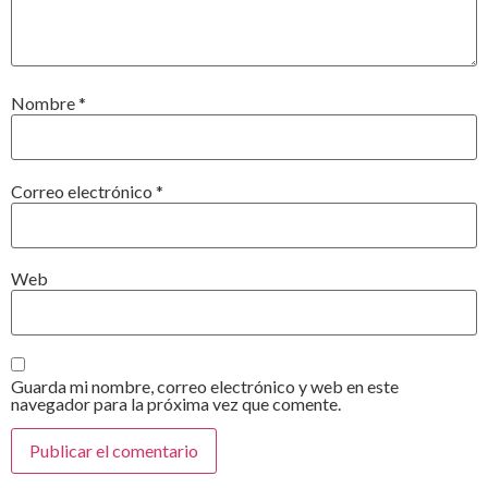
Nombre
*
Correo electrónico
*
Web
Guarda mi nombre, correo electrónico y web en este
navegador para la próxima vez que comente.