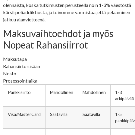
olennaista, koska tutkimusten perusteella noin 1-3% väestöstä
kärsii peliaddiktiosta, ja toivomme varmistaa, että pelaaminen
jatkuu ajanvietteenä.
Maksuvaihtoehdot ja myös
Nopeat Rahansiirrot
Maksutapa
Rahansiirto sisään
Nosto
Prosessointiaika
Pankkisiirto
Mahdollinen
Mahdollinen
1-3
arkipäivää
Visa/MasterCard
Saatavilla
Saatavilla
1-5
pankkipäiv