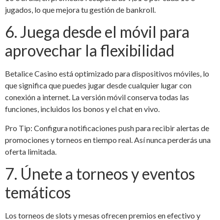
jugados, lo que mejora tu gestión de bankroll.
6. Juega desde el móvil para
aprovechar la flexibilidad
Betalice Casino está optimizado para dispositivos móviles, lo
que significa que puedes jugar desde cualquier lugar con
conexión a internet. La versión móvil conserva todas las
funciones, incluidos los bonos y el chat en vivo.
Pro Tip: Configura notificaciones push para recibir alertas de
promociones y torneos en tiempo real. Así nunca perderás una
oferta limitada.
7. Únete a torneos y eventos
temáticos
Los torneos de slots y mesas ofrecen premios en efectivo y