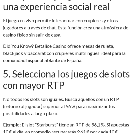
una experiencia social real
El juego en vivo permite interactuar con crupieres y otros
jugadores a través de chat. Esta función crea una atmósfera de
casino físico sin salir de casa.
Did You Know? Betalice Casino ofrece mesas de ruleta,
blackjack y baccarat con crupieres multilingües, ideal para la
comunidad hispanohablante de España.
5. Selecciona los juegos de slots
con mayor RTP
No todos los slots son iguales. Busca aquellos con un RTP
(retorno al jugador) superior al 96 % para maximizar tus
posibilidades a largo plazo.
Ejemplo: El slot “Starburst” tiene un RTP de 96,1 %. Si apuestas
10 € al día, en promedio recuperarás 9,61 € por cada 10 €