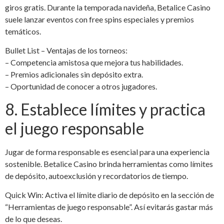
giros gratis. Durante la temporada navideña, Betalice Casino
suele lanzar eventos con free spins especiales y premios
temáticos.
Bullet List – Ventajas de los torneos:
– Competencia amistosa que mejora tus habilidades.
– Premios adicionales sin depósito extra.
– Oportunidad de conocer a otros jugadores.
8. Establece límites y practica
el juego responsable
Jugar de forma responsable es esencial para una experiencia
sostenible. Betalice Casino brinda herramientas como límites
de depósito, autoexclusión y recordatorios de tiempo.
Quick Win: Activa el límite diario de depósito en la sección de
“Herramientas de juego responsable”. Así evitarás gastar más
de lo que deseas.