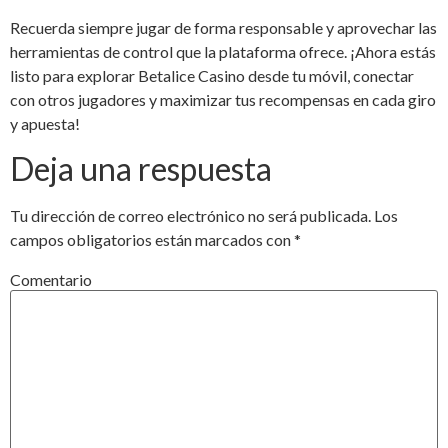
Recuerda siempre jugar de forma responsable y aprovechar las
herramientas de control que la plataforma ofrece. ¡Ahora estás
listo para explorar Betalice Casino desde tu móvil, conectar
con otros jugadores y maximizar tus recompensas en cada giro
y apuesta!
Deja una respuesta
Tu dirección de correo electrónico no será publicada.
Los
campos obligatorios están marcados con
*
Comentario